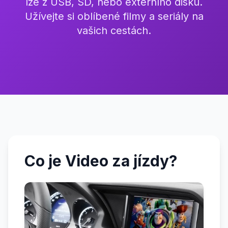
lze z USB, SD, nebo externího disku.
Užívejte si oblíbené filmy a seriály na
vašich cestách.
Co je Video za jízdy?