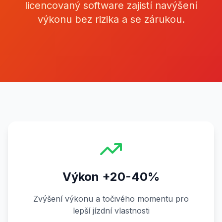
licencovaný software zajistí navýšení
výkonu bez rizika a se zárukou.
Výkon +20-40%
Zvýšení výkonu a točivého momentu pro
lepší jízdní vlastnosti