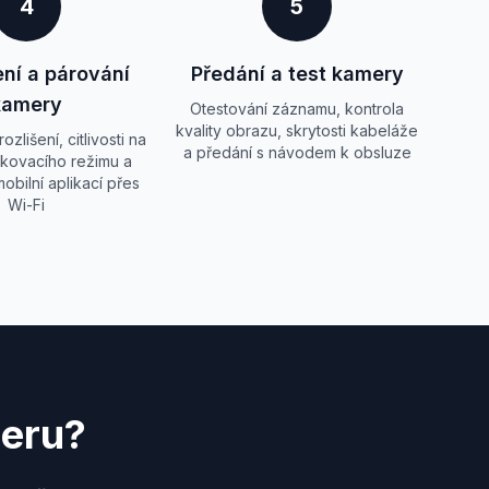
4
5
ní a párování
Předání a test kamery
kamery
Otestování záznamu, kontrola
kvality obrazu, skrytosti kabeláže
zlišení, citlivosti na
a předání s návodem k obsluze
kovacího režimu a
obilní aplikací přes
Wi-Fi
meru?