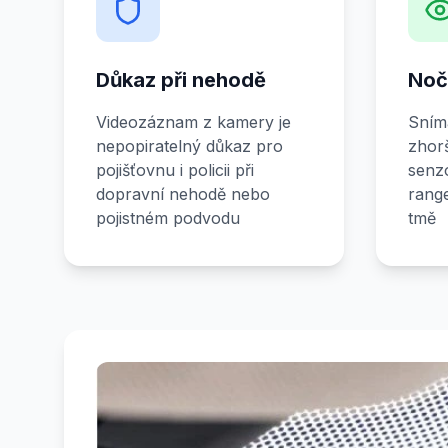
Důkaz při nehodě
Noč
Videozáznam z kamery je
Snímá
nepopiratelný důkaz pro
zhorš
pojišťovnu i policii při
senz
dopravní nehodě nebo
range
pojistném podvodu
tmě