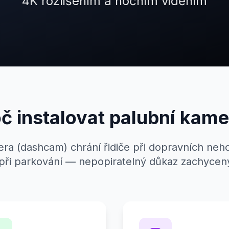
4K rozlišením a nočním viděním
č instalovat palubní kam
a (dashcam) chrání řidiče při dopravních neho
při parkování — nepopiratelný důkaz zachyce