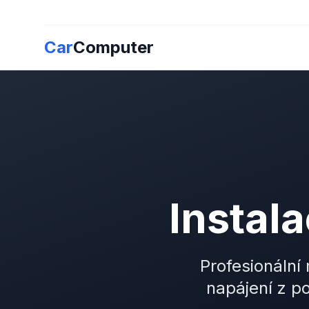
Car
Computer
Instal
Profesionální
napájení z po