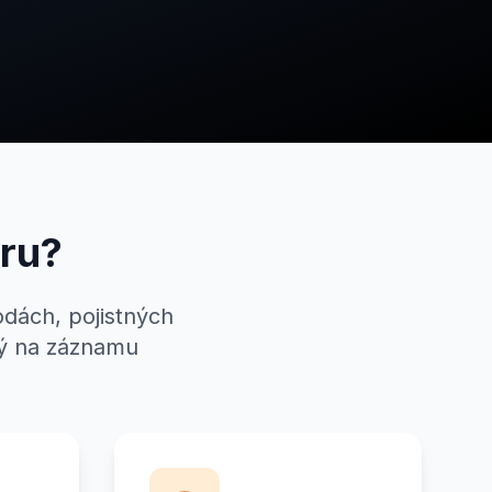
eru?
dách, pojistných
ný na záznamu