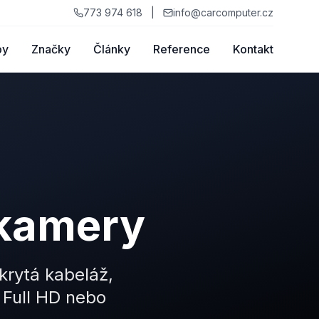
773 974 618
|
info@carcomputer.cz
by
Značky
Články
Reference
Kontakt
 kamery
krytá kabeláž,
s Full HD nebo