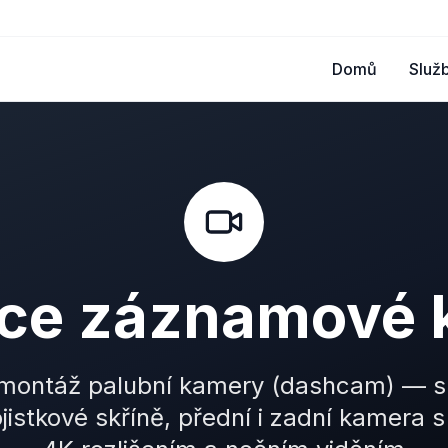
Domů
Služ
ace záznamové
 montáž palubní kamery (dashcam) — s
jistkové skříně, přední i zadní kamera 