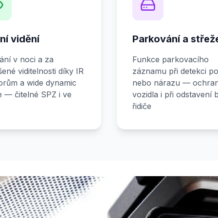
ní vidění
Parkování a střež
ní v noci a za
Funkce parkovacího
ené viditelnosti díky IR
záznamu při detekci p
orům a wide dynamic
nebo nárazu — ochra
 — čitelné SPZ i ve
vozidla i při odstavení 
řidiče