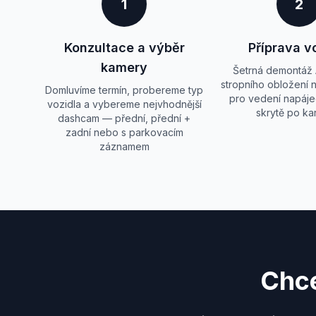
1
2
Konzultace a výběr
Příprava v
kamery
Šetrná demontáž 
stropního obložení
Domluvíme termín, probereme typ
pro vedení napáje
vozidla a vybereme nejvhodnější
skrytě po kar
dashcam — přední, přední +
zadní nebo s parkovacím
záznamem
Chce