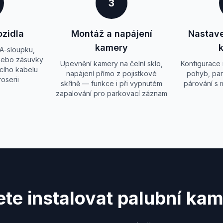
3
ozidla
Montáž a napájení
Nastave
kamery
A-sloupku,
 nebo zásuvky
Upevnění kamery na čelní sklo,
Konfigurace ro
cího kabelu
napájení přímo z pojistkové
pohyb, par
oserii
skříně — funkce i při vypnutém
párování s m
zapalování pro parkovací záznam
te instalovat palubní ka