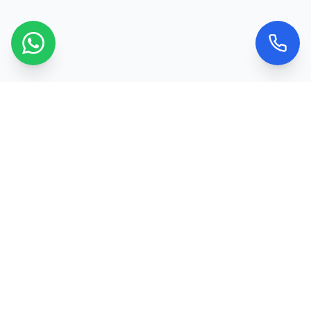
Kontaktujte nás
Máte dotaz nebo chcete objednat službu? Ozvěte
se nám nebo použijte kontaktní formulář a my se
vám obratem ozveme.
Telefon