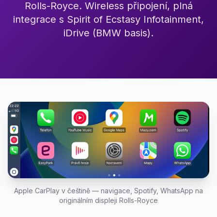
Rolls-Royce. Wireless připojení, plná
integrace s Spirit of Ecstasy Infotainment,
iDrive (BMW basis).
Apple CarPlay v češtině — navigace, Spotify, WhatsApp na
originálním displeji Rolls-Royce