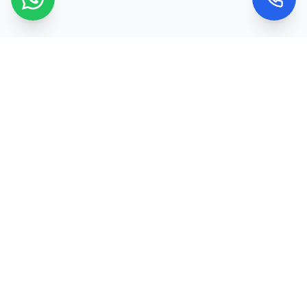
Kontaktujte nás
Máte dotaz nebo chcete objednat službu? Ozvěte
se nám nebo použijte kontaktní formulář a my se
vám obratem ozveme.
Telefon
+420 773 974 618
Email