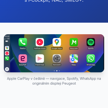
s i-Cockpit, NAC, SMEG+.
Apple CarPlay v češtině — navigace, Spotify, WhatsApp na
originálním displeji Peugeot