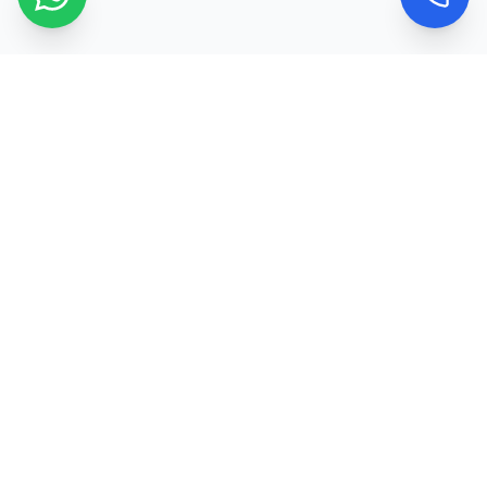
Kontaktujte nás
Máte dotaz nebo chcete objednat službu? Ozvěte
se nám nebo použijte kontaktní formulář a my se
vám obratem ozveme.
Telefon
+420 773 974 618
Email