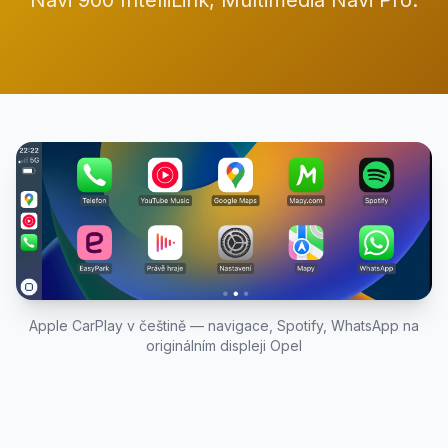
Navi 900 IntelliLink, Multimedia Navi Pro.
Apple CarPlay v češtině — navigace, Spotify, WhatsApp na
originálním displeji Opel