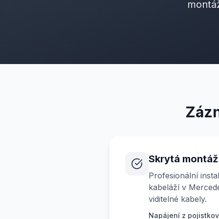
montáž
Zázn
Skrytá montáž
Profesionální insta
kabeláží v Merced
viditelné kabely.
Napájení z pojistkové