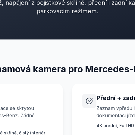
, napájení z pojistkové skříně, přední i zadní k
parkovacím režimem.
amová kamera pro Mercedes
Přední + zad
lace se skrytou
Záznam vpředu i
es-Benz. Žádné
dokumentaci jíz
4K přední, Full HD
 skříně, čistý interiér