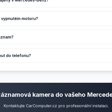
pájený v Mercedes-Benz?
ři vypnutém motoru?
záznam?
ut do telefonu?
záznamová kamera do vašeho Merced
Kontaktujte CarComputer.cz pro profesionální instalaci.