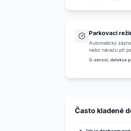
Parkovací rež
Automatický zázna
nebo nárazu při pa
G-senzor, detekce p
Často kladené d