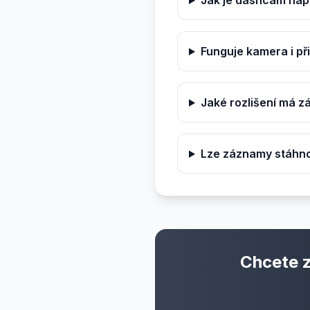
Jak je dashcam na
Funguje kamera i p
Jaké rozlišení má 
Lze záznamy stáhno
Chcete 