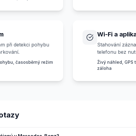
im
Wi-Fi a aplik
m při detekci pohybu
Stahování zázna
rkování.
telefonu bez nut
ohybu, časosběrný režim
Živý náhled, GPS t
záloha
otazy