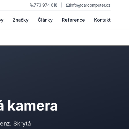
773 974 618
|
info@carcomputer.cz
by
Značky
Články
Reference
Kontakt
á kamera
enz. Skrytá