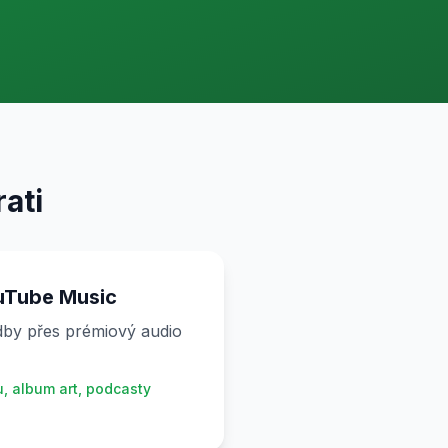
ati
uTube Music
by přes prémiový audio
u, album art, podcasty