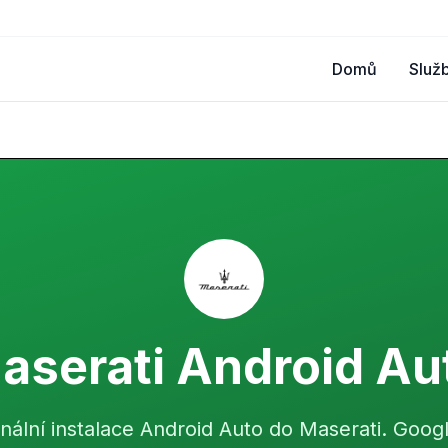
Domů
Služ
aserati Android Au
onální instalace Android Auto do Maserati. Goog