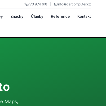
773 974 618
|
info@carcomputer.cz
by
Značky
Články
Reference
Kontakt
to
le Maps,