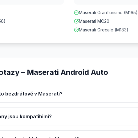
Maserati GranTurismo (M165)
56)
Maserati MC20
Maserati Grecale (M183)
otazy – Maserati Android Auto
to bezdrátově v Maserati?
ony jsou kompatibilní?