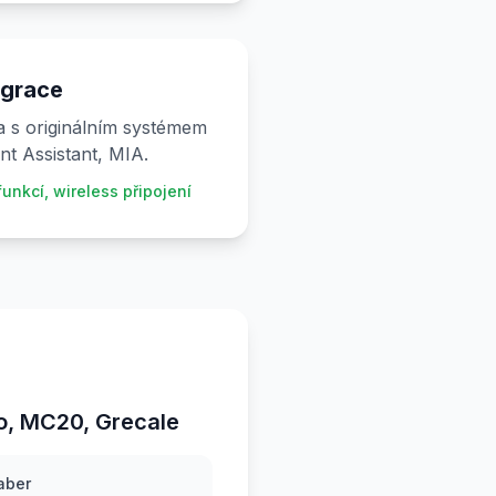
egrace
ta s originálním systémem
ent Assistant, MIA.
unkcí, wireless připojení
o, MC20, Grecale
aber