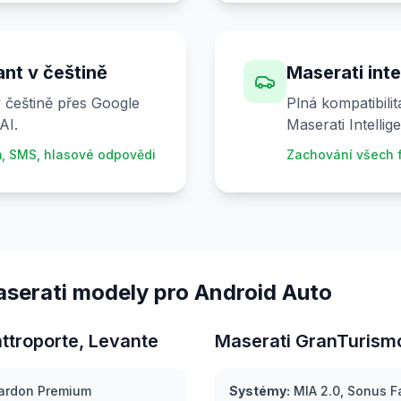
nt v češtině
Maserati int
 češtině přes Google
Plná kompatibili
AI.
Maserati Intellig
, SMS, hlasové odpovědi
Zachování všech f
erati modely pro Android Auto
attroporte, Levante
Maserati GranTurism
ardon Premium
Systémy:
MIA 2.0, Sonus F