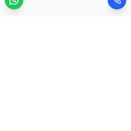
Kontaktujte nás
Máte dotaz nebo chcete objednat službu? Ozvěte
se nám nebo použijte kontaktní formulář a my se
vám obratem ozveme.
Telefon
+420 773 974 618
Email