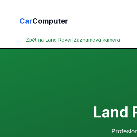
Car
Computer
← Zpět na Land Rover
|
Záznamová kamera
Land 
Profesio