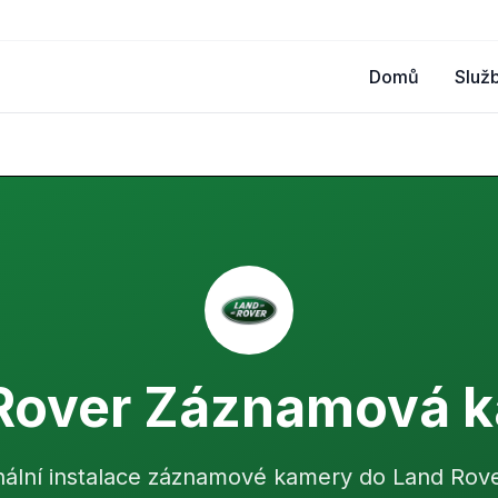
Domů
Služ
Rover Záznamová 
nální instalace záznamové kamery do Land Rove