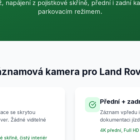
, napájení z pojistkové skříně, přední i zadní k
parkovacím režimem.
áznamová kamera pro Land Rov
Přední + zad
lace se skrytou
Záznam vpředu i
ver. Žádné viditelné
dokumentaci jízd
4K přední, Full HD
 skříně, čistý interiér