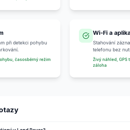
im
Wi-Fi a aplik
m při detekci pohybu
Stahování zázna
rkování.
telefonu bez nut
ohybu, časosběrný režim
Živý náhled, GPS t
záloha
otazy