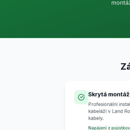
montáž
Z
Skrytá montáž
Profesionální insta
kabeláží v Land Ro
kabely.
Napájení z pojistkové