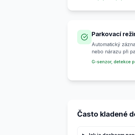
Parkovací rež
Automatický zázna
nebo nárazu při pa
G-senzor, detekce p
Často kladené d