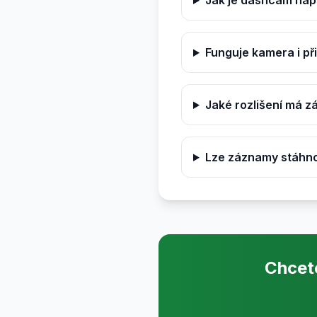
Jak je dashcam nap
Funguje kamera i p
Jaké rozlišení má 
Lze záznamy stáhno
Chcet