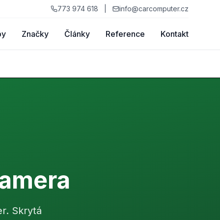
773 974 618
|
info@carcomputer.cz
by
Značky
Články
Reference
Kontakt
kamera
r. Skrytá