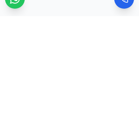
Kontaktujte nás
Máte dotaz nebo chcete objednat službu? Ozvěte
se nám nebo použijte kontaktní formulář a my se
vám obratem ozveme.
Telefon
+420 773 974 618
Email