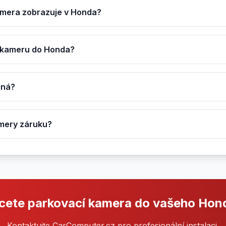
amera zobrazuje v Honda?
° kameru do Honda?
lná?
amery záruku?
cete parkovací kamera do vašeho Hon
Kontaktujte CarComputer.cz pro profesionální instalaci.