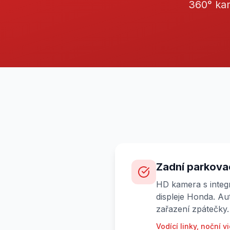
360° kam
Zadní parkova
HD kamera s integr
displeje Honda. Au
zařazení zpátečky.
Vodící linky, noční 