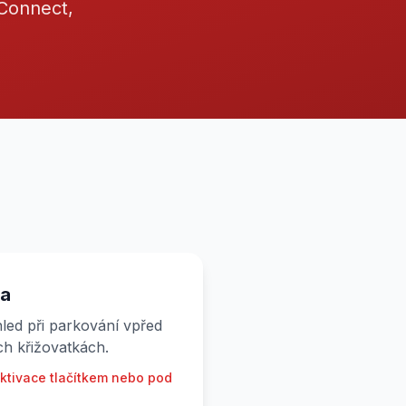
 Connect,
ra
led při parkování vpřed
h křižovatkách.
aktivace tlačítkem nebo pod