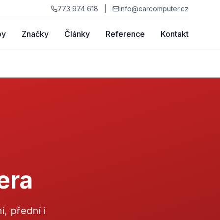
773 974 618
|
info@carcomputer.cz
by
Značky
Články
Reference
Kontakt
era
, přední i