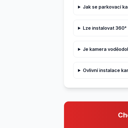
Jak se parkovací k
Lze instalovat 360
Je kamera voděodo
Ovlivní instalace k
Ch