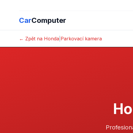
Car
Computer
← Zpět na Honda
|
Parkovací kamera
Ho
Profesion