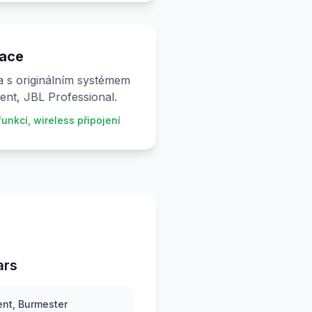
race
ta s originálním systémem
ment, JBL Professional.
unkcí, wireless připojení
ars
ent, Burmester