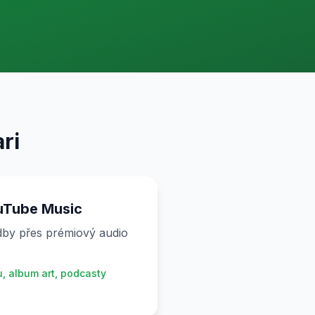
ri
uTube Music
by přes prémiový audio
u, album art, podcasty