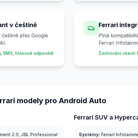
nt v češtině
Ferrari integ
 češtině přes Google
Plná kompatibili
AI.
Ferrari Infotain
, SMS, hlasové odpovědi
Zachování všech f
rari modely pro Android Auto
Ferrari SUV a Hyperc
nment 2.0, JBL Professional
Systémy:
Ferrari Infotainm