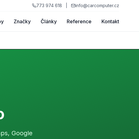
773 974 618
|
info@carcomputer.cz
by
Značky
Články
Reference
Kontakt
o
aps, Google