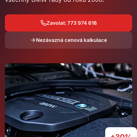
Zavolat: 773 974 618
Nezávazná cenová kalkulace
+30%