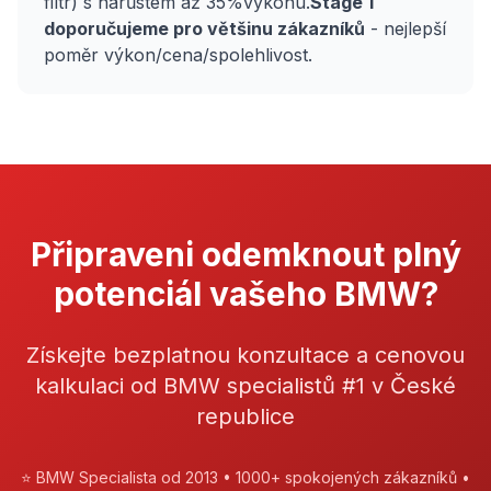
filtr) s nárůstem až 35%výkonu.
Stage 1
doporučujeme pro většinu zákazníků
- nejlepší
poměr výkon/cena/spolehlivost.
Připraveni odemknout plný
potenciál vašeho BMW?
Získejte bezplatnou konzultace a cenovou
kalkulaci od BMW specialistů #1 v České
republice
⭐ BMW Specialista od 2013 • 1000+ spokojených zákazníků •