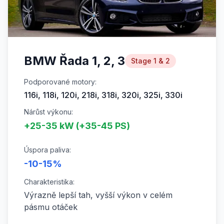
BMW Řada 1, 2, 3
Stage 1 & 2
Podporované motory:
116i, 118i, 120i, 218i, 318i, 320i, 325i, 330i
Nárůst výkonu:
+25-35 kW (+35-45 PS)
Úspora paliva:
-10-15%
Charakteristika:
Výrazně lepší tah, vyšší výkon v celém
pásmu otáček