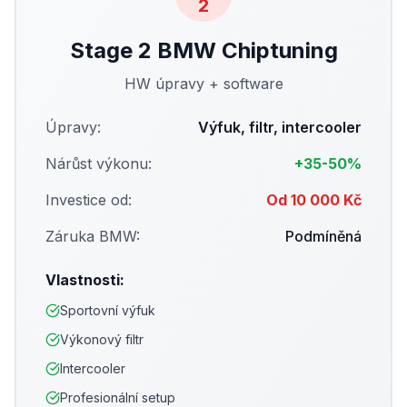
2
Stage 2
BMW Chiptuning
HW úpravy + software
Úpravy:
Výfuk, filtr, intercooler
Nárůst výkonu:
+35-50%
Investice od:
Od 10 000 Kč
Záruka BMW:
Podmíněná
Vlastnosti:
Sportovní výfuk
Výkonový filtr
Intercooler
Profesionální setup