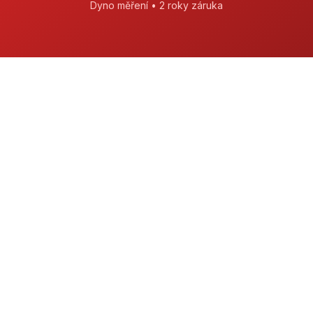
Dyno měření • 2 roky záruka