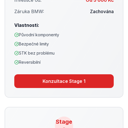
Investice od:
Od 5 000 Kč
Záruka BMW:
Zachována
Vlastnosti:
Původní komponenty
Bezpečné limity
STK bez problému
Reversibilní
Konzultace
Stage 1
Stage