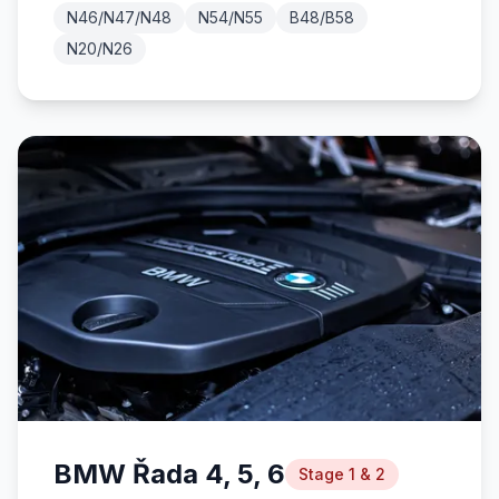
N46/N47/N48
N54/N55
B48/B58
N20/N26
BMW Řada 4, 5, 6
Stage 1 & 2