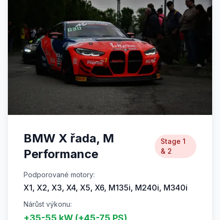
BMW X řada, M
Stage 1
Performance
& 2
Podporované motory:
X1, X2, X3, X4, X5, X6, M135i, M240i, M340i
Nárůst výkonu:
+35-55 kW (+45-75 PS)