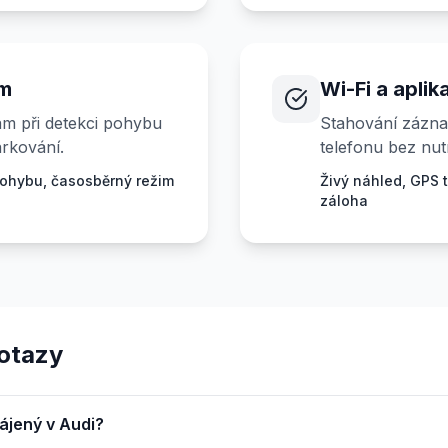
im
Wi-Fi a aplik
m při detekci pohybu
Stahování zázna
rkování.
telefonu bez nut
ohybu, časosběrný režim
Živý náhled, GPS t
záloha
otazy
ájený v Audi?