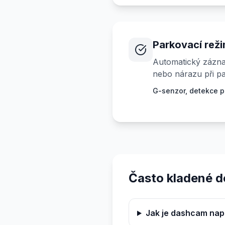
Parkovací rež
Automatický zázna
nebo nárazu při pa
G-senzor, detekce p
Často kladené d
Jak je dashcam nap