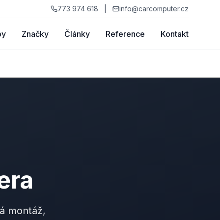
773 974 618
|
info@carcomputer.cz
by
Značky
Články
Reference
Kontakt
era
tá montáž,